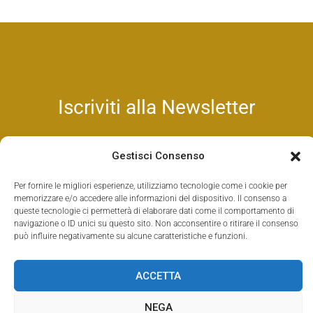
Iscriviti alla Newsletter
Rimani aggiornato sui nostri corsi online e sulle attività
Gestisci Consenso
di Sarva Yoga University
Per fornire le migliori esperienze, utilizziamo tecnologie come i cookie per
memorizzare e/o accedere alle informazioni del dispositivo. Il consenso a
ISCRIVITI
queste tecnologie ci permetterà di elaborare dati come il comportamento di
navigazione o ID unici su questo sito. Non acconsentire o ritirare il consenso
può influire negativamente su alcune caratteristiche e funzioni.
ACCETTA
NEGA