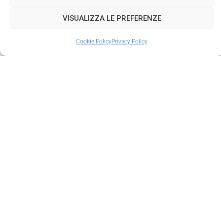
VISUALIZZA LE PREFERENZE
Cookie Policy
Privacy Policy
info@sarvayogauniversity.com
+39.339.6208821
19038 Sarzana (SP)
© Copyright 2021 SARVA YOGA UNIVERSITY | Tutti i diritti
riservati